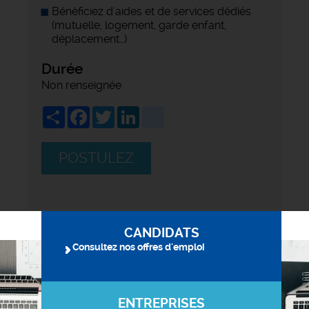
Bénéficiez d'aides et de services dédiés
(mutuelle, logement, garde enfant,
déplacement…)
Durée
Non renseignée
Share
Facebook
Twitter
LinkedIn
viadeo
POSTULEZ
CANDIDATS
Consultez nos offres d'emploi
ENTREPRISES