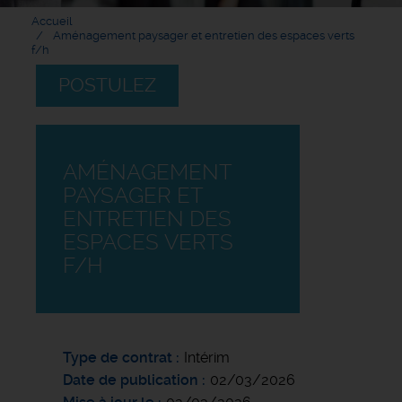
Accueil
Aménagement paysager et entretien des espaces verts
f/h
POSTULEZ
AMÉNAGEMENT
PAYSAGER ET
ENTRETIEN DES
ESPACES VERTS
F/H
Type de contrat
Intérim
Date de publication
02/03/2026